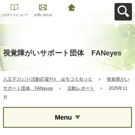
このサイトについて
お問い合わせ
八王子ｺﾐｭﾆﾃｨ活動応
援ｻｲﾄ はちコミねっ
とへ戻る
視覚障がいサポート団体 FANeyes
八王子ｺﾐｭﾆﾃｨ活動応援ｻｲﾄ はちコミねっと
＞
視覚障がい
サポート団体 FANeyes
＞
活動レポート
＞
2025年11
月
Menu