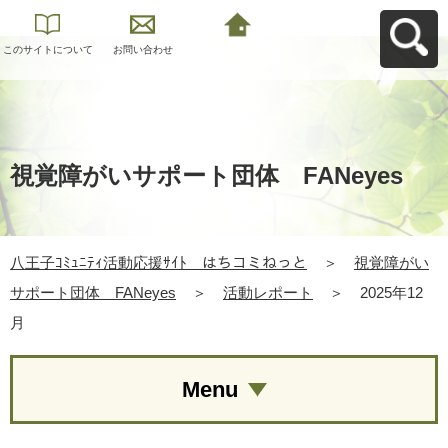
このサイトについて
お問い合わせ
八王子ｺﾐｭﾆﾃｨ活動応
援ｻｲﾄ はちコミねっ
とへ戻る
視覚障がいサポート団体 FANeyes
八王子ｺﾐｭﾆﾃｨ活動応援ｻｲﾄ はちコミねっと
＞
視覚障がい
サポート団体 FANeyes
＞
活動レポート
＞
2025年12
月
Menu