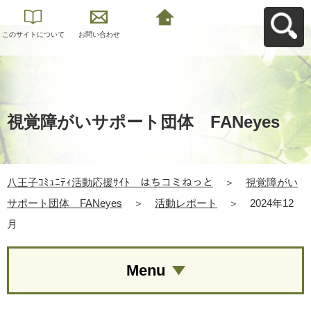
このサイトについて
お問い合わせ
八王子ｺﾐｭﾆﾃｨ活動応
援ｻｲﾄ はちコミねっ
とへ戻る
視覚障がいサポート団体 FANeyes
八王子ｺﾐｭﾆﾃｨ活動応援ｻｲﾄ はちコミねっと
＞
視覚障がい
サポート団体 FANeyes
＞
活動レポート
＞
2024年12
月
Menu