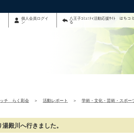
わ
個人会員ログイ
八王子ｺﾐｭﾆﾃｨ活動応援ｻｲﾄ はち
ン
る
ッチ らく彩会
＞
活動レポート
＞
学術・文化・芸術・スポー
駅辺り湯殿川へ行きました。