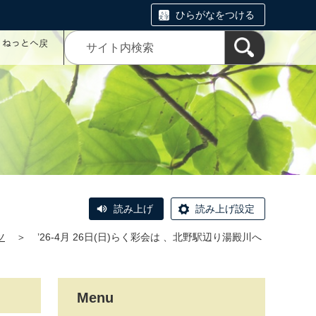
ひらがなをつける
コミねっとへ戻
読み上げ
読み上げ設定
ツ
＞
’26-4月 26日(日)らく彩会は 、北野駅辺り湯殿川へ
Menu