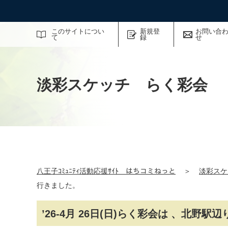
サイト内検索
このサイトについ
新規登
お問い合
て
録
せ
淡彩スケッチ らく彩会
八王子ｺﾐｭﾆﾃｨ活動応援ｻｲﾄ はちコミねっと
＞
淡彩スケ
行きました。
’26-4月 26日(日)らく彩会は 、北野