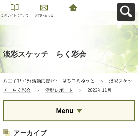
このサイトについて
お問い合わせ
八王子ｺﾐｭﾆﾃｨ活動応
援ｻｲﾄ はちコミねっ
とへ戻る
淡彩スケッチ らく彩会
八王子ｺﾐｭﾆﾃｨ活動応援ｻｲﾄ はちコミねっと
＞
淡彩スケッ
チ らく彩会
＞
活動レポート
＞
2023年11月
Menu
アーカイブ