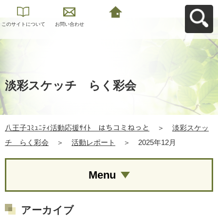
このサイトについて
お問い合わせ
八王子ｺﾐｭﾆﾃｨ活動応
援ｻｲﾄ はちコミねっ
とへ戻る
淡彩スケッチ らく彩会
八王子ｺﾐｭﾆﾃｨ活動応援ｻｲﾄ はちコミねっと
＞
淡彩スケッ
チ らく彩会
＞
活動レポート
＞
2025年12月
Menu
アーカイブ