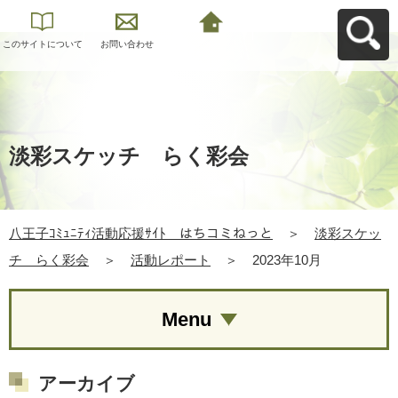
このサイトについて
お問い合わせ
八王子ｺﾐｭﾆﾃｨ活動応
援ｻｲﾄ はちコミねっ
とへ戻る
淡彩スケッチ らく彩会
八王子ｺﾐｭﾆﾃｨ活動応援ｻｲﾄ はちコミねっと
＞
淡彩スケッ
チ らく彩会
＞
活動レポート
＞
2023年10月
Menu
アーカイブ