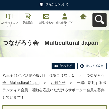
ひらがなをつける
このサイトにつ
新規登録
お問い合わせ
個人会員ログイ
八王子ｺﾐｭﾆﾃｨ活
いて
ン
動応援ｻｲﾄ はち
コミねっとへ戻
る
つながろう会 Multicultural Japan
読み上げ
読み上げ設定
八王子ｺﾐｭﾆﾃｨ活動応援ｻｲﾄ はちコミねっと
＞
つながろう
会 Multicultural Japan
＞
お知らせ
＞
一緒に活動するボ
ランティア会員・活動を応援いただけるサポーター会員を募集
しています！