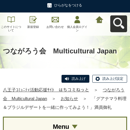
ひらがなをつける
このサイトにつ
新規登録
お問い合わせ
個人会員ログイ
八王子ｺﾐｭﾆﾃｨ活
いて
ン
動応援ｻｲﾄ はち
コミねっとへ戻
る
つながろう会 Multicultural Japan
読み上げ
読み上げ設定
八王子ｺﾐｭﾆﾃｨ活動応援ｻｲﾄ はちコミねっと
＞
つながろう
会 Multicultural Japan
＞
お知らせ
＞
「グアテマラ料理
＆ブラジルデザートを一緒に作ってみよう！」満員御礼
Menu