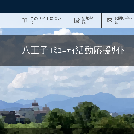
サイト内検索
このサイトについ
新規登
お問い合わ
て
録
せ
八王子ｺﾐｭﾆﾃｨ活動応援ｻｲ