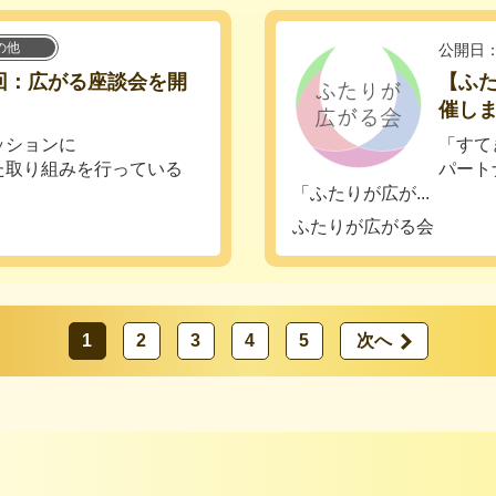
の他
公開日：
回：広がる座談会を開
【ふ
催し
ッションに
「すて
た取り組みを行っている
パート
「ふたりが広が...
ふたりが広がる会
1
2
3
4
5
次へ