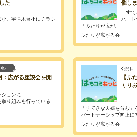
した
催し
「すて
宮小、宇津木台小にチラシ
パート
「ふたりが広が...
ふたりが広がる会
の他
公開日：
回：広がる座談会を開
【ふ
くり
ッションに
た取り組みを行っている
「すてきな夫婦を育む」
パートナーシップ向上に向
ふたりが広がる会