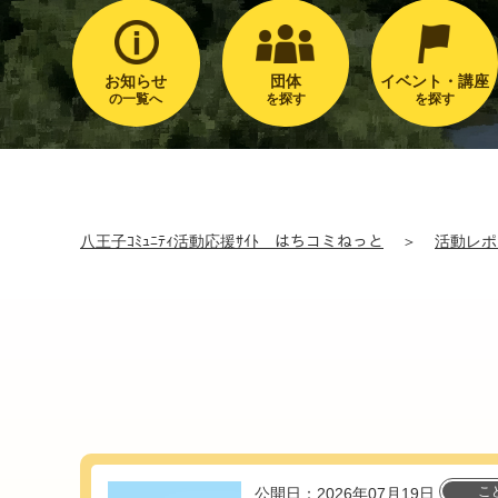
お知らせ
団体
イベント・講座
の一覧へ
を探す
を探す
八王子ｺﾐｭﾆﾃｨ活動応援ｻｲﾄ はちコミねっと
＞
活動レポ
こ
公開日：2026年07月19日