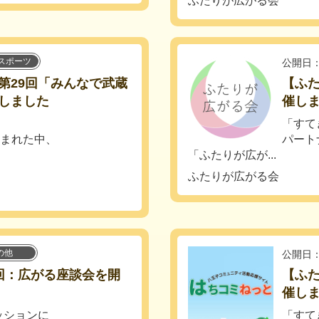
ふたりが広がる会
スポーツ
公開日：
第29回「みんなで武蔵
【ふ
しました
催し
「すて
恵まれた中、
パート
「ふたりが広が...
ふたりが広がる会
の他
公開日：
回：広がる座談会を開
【ふ
催し
ッションに
「すて