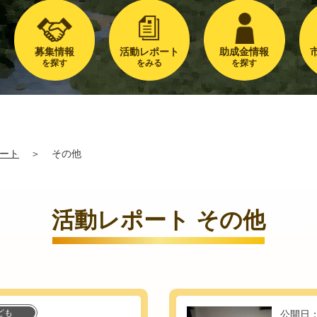
募集情報
活動レポート
助成金情報
を探す
をみる
を探す
ート
＞
その他
活動レポート その他
ども
公開日：