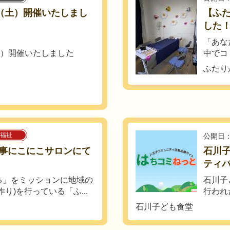
日（土）開催いたしまし
【ふ
した
「あな
土）開催いたしました
中でコ
ふたり
福祉
公開日：
事にこにこサロンにて
石川子
ティ
る」をミッションに地域の
石川子
り)を行っている「ふ...
行われ
石川子ども食堂