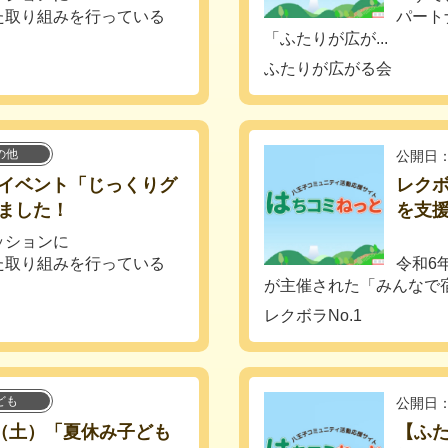
た取り組みを行っている
パート
「ふたりが広が...
ふたりが広がる会
の他
公開日：
イベント「じっくりグ
レク
ました！
を支
ッションに
た取り組みを行っている
令和6
が主催された「みんなで宿
レクボラNo.1
ども
公開日：
日（土）「夏休み子ども
【ふ