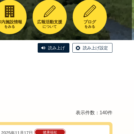
市内施設情報
広報活動支援
ブログ
をみる
について
をみる
読み上げ
読み上げ設定
表示件数：140件
健康福祉
2025年11月17日