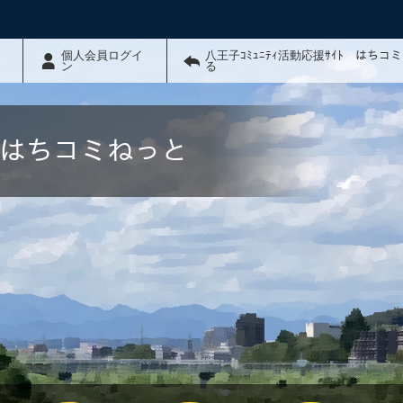
個人会員ログイ
八王子ｺﾐｭﾆﾃｨ活動応援ｻｲﾄ はちコ
ン
る
ﾄ はちコミねっと