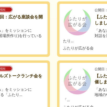
福祉
公開日：
1回：広がる座談会を開
【ふ
しま
る」をミッションに
「あな
居場所作り)を行っている
対話を
たり...
ふたりが広がる会
福祉
公開日：
ルズトークランチ会を
【ふた
催し
る」をミッションに
「あな
「ふたり...
地域の
「...