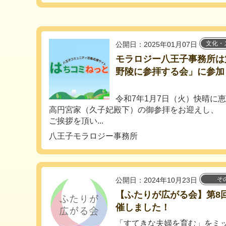
文化・
公開日：2025年01月07日
モラロジー八王子事務所は
野陵に参拝する会」に参加
令和7年1月7日（火）快晴に
高円宮家（久子妃殿下）の御参拝をお迎えし、
ご挨拶を頂い...
八王子モラロジー事務所
そ
公開日：2024年10月23日
【ふたりが広がる会】第8
催しました！
「すてきな夫婦を育む」をミ