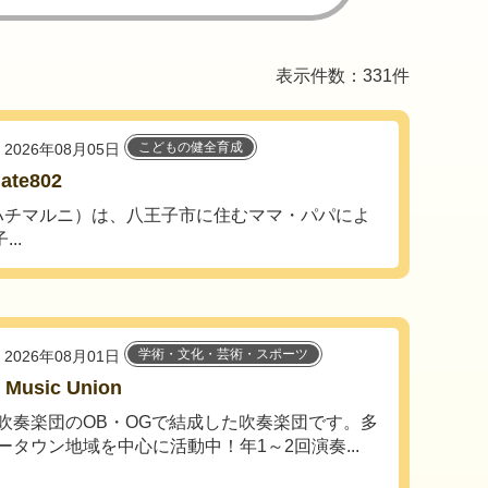
表示件数：331件
こどもの健全育成
2026年08月05日
ate802
ソダテハチマルニ）は、八王子市に住むママ・パパによ
..
学術・文化・芸術・スポーツ
2026年08月01日
 Music Union
吹奏楽団のOB・OGで結成した吹奏楽団です。多
ータウン地域を中心に活動中！年1～2回演奏...