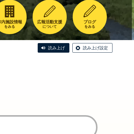
市内施設情報
広報活動支援
ブログ
をみる
について
をみる
読み上げ
読み上げ設定