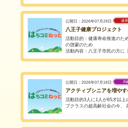
健康
公開日：2026年07月29日
八王子健康プロジェクト
活動目的：健康寿命推進のた
の啓蒙のため
活動内容：八王子市民の方に【無
高
公開日：2026年07月18日
アクティブシニアを増やす
活動目的3人に1人が65才以
プクラスの超高齢社会の今、 高