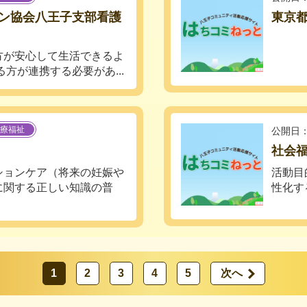
ン協会八王子支部看護
東京
方が安心して生活できるよ
方が連携する必要があ...
療福祉
公開日：
社会福
ションケア（将来の妊娠や
活動目
に関する正しい知識の普
性化す
1
2
3
4
5
次へ