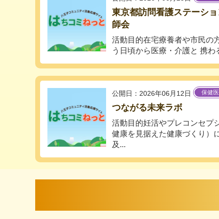
東京都訪問看護ステーショ
師会
活動目的在宅療養者や市民の
う日頃から医療・介護と 携わる
保健医
公開日：2026年06月12日
つながる未来ラボ
活動目的妊活やプレコンセプ
健康を見据えた健康づくり）
及...