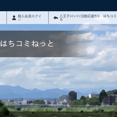
個人会員ログイ
八王子ｺﾐｭﾆﾃｨ活動応援ｻｲﾄ はちコ
ン
る
ﾄ はちコミねっと