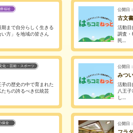
療福祉
公開日：
古文
最期まで自分らしく生きる
活動目
合い方」を地域の皆さん
調査・
民...
文化・芸術・スポーツ
公開日：
みつ
王子の歴史の中で育まれた
活動目
私たちの誇るべき伝統芸
八王子
し...
の保全
公開日：
フラ