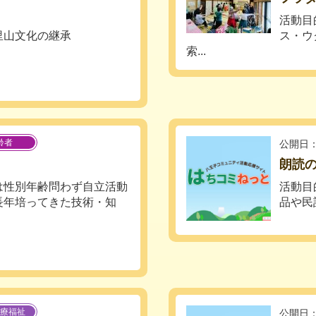
活動目
里山文化の継承
ス・ウ
索...
齢者
公開日：
朗読の
は性別年齢問わず自立活動
活動目
長年培ってきた技術・知
品や民
療福祉
公開日：