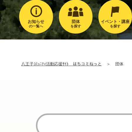
お知らせ
団体
イベント・講座
の一覧へ
を探す
を探す
八王子ｺﾐｭﾆﾃｨ活動応援ｻｲﾄ はちコミねっと
＞
団体