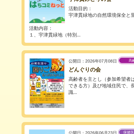
活動目的：
宇津貫緑地の自然環境保全と
活動内容：
１、宇津貫緑地（特別...
高
公開日：2026年07月08日
どんぐりの会
高齢者を主とし（参加希望者
できる方）及び地域住民で、
識...
保健医
公開日：2026年06月23日