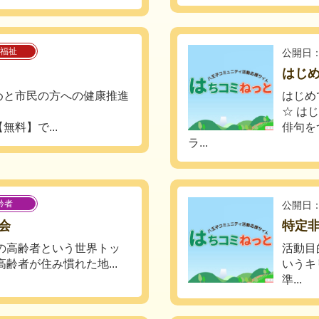
福祉
公開日：
はじ
めと市民の方への健康推進
はじめ
☆ は
料】で...
俳句を
ラ...
齢者
公開日：
会
特定非
上の高齢者という世界トッ
活動目
齢者が住み慣れた地...
いうキ
準...