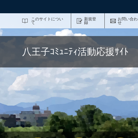
サイト内検索
このサイトについ
新規登
お問い合わ
て
録
せ
八王子ｺﾐｭﾆﾃｨ活動応援ｻｲ