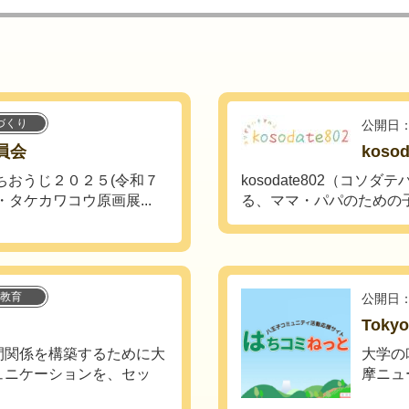
づくり
公開日：
員会
kosod
ちおうじ２０２５(令和７
kosodate802（コ
タケカワコウ原画展...
る、ママ・パパのための子.
教育
公開日：
Tokyo
間関係を構築するために大
大学の
ュニケーションを、セッ
摩ニュ