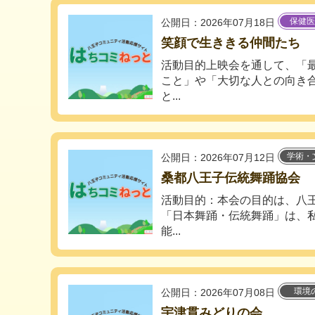
保健医
公開日：2026年07月18日
笑顔で生ききる仲間たち
活動目的上映会を通して、「
こと」や「大切な人との向き
と...
学術・
公開日：2026年07月12日
桑都八王子伝統舞踊協会
活動目的：本会の目的は、八
「日本舞踊・伝統舞踊」は、
能...
環境
公開日：2026年07月08日
宇津貫みどりの会