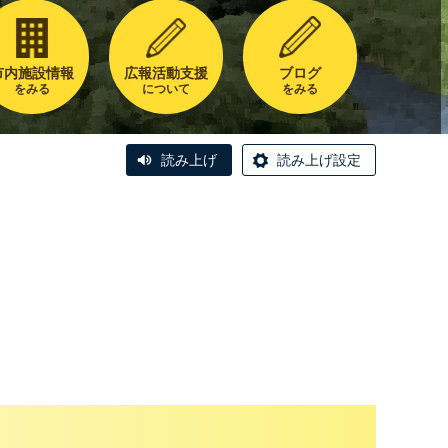
市内施設情報
広報活動支援
ブログ
をみる
について
をみる
読み上げ
読み上げ設定