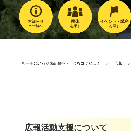
お知らせ
団体
イベント・講座
の一覧へ
を探す
を探す
八王子ｺﾐｭﾆﾃｨ活動応援ｻｲﾄ はちコミねっと
＞
広報
広報活動支援について