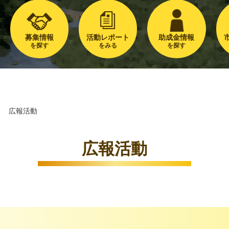
募集情報
活動レポート
助成金情報
を探す
をみる
を探す
＞
広報活動
広報活動