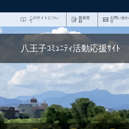
サイト内検索
このサイトについ
新規登
お問い合わ
て
録
せ
八王子ｺﾐｭﾆﾃｨ活動応援ｻｲ