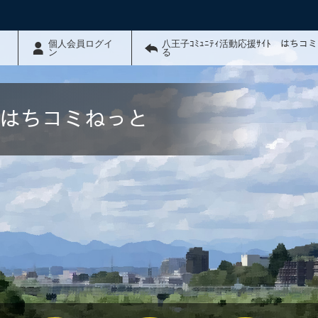
個人会員ログイ
八王子ｺﾐｭﾆﾃｨ活動応援ｻｲﾄ はちコ
ン
る
ﾄ はちコミねっと