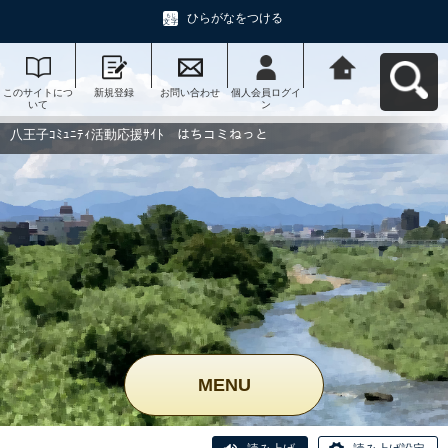
ひらがなをつける
このサイトにつ
新規登録
お問い合わせ
個人会員ログイ
八王子ｺﾐｭﾆﾃｨ活
いて
ン
動応援ｻｲﾄ はち
コミねっとへ戻
る
八王子ｺﾐｭﾆﾃｨ活動応援ｻｲﾄ はちコミねっと
MENU