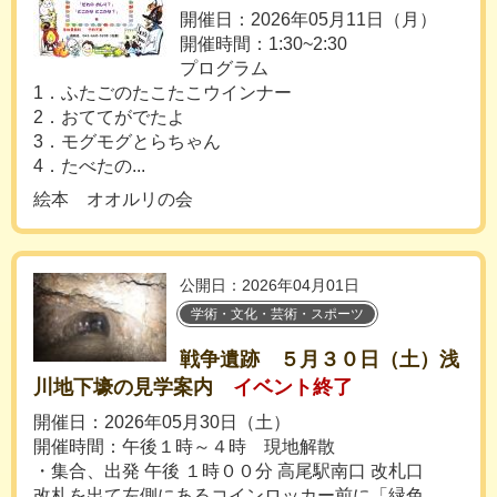
開催日：2026年05月11日（月）
開催時間：1:30~2:30
プログラム
1．ふたごのたこたこウインナー
2．おててがでたよ
3．モグモグとらちゃん
4．たべたの...
絵本 オオルリの会
公開日：2026年04月01日
学術・文化・芸術・スポーツ
戦争遺跡 ５月３０日（土）浅
川地下壕の見学案内
イベント終了
開催日：2026年05月30日（土）
開催時間：午後１時～４時 現地解散
・集合、出発 午後 １時００分 高尾駅南口 改札口
改札を出て左側にあるコインロッカー前に「緑色...