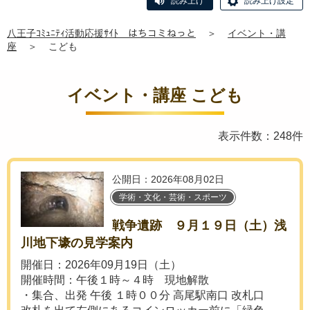
読み上げ
読み上げ設定
八王子ｺﾐｭﾆﾃｨ活動応援ｻｲﾄ はちコミねっと
＞
イベント・講
座
＞
こども
イベント・講座 こども
表示件数：248件
公開日：2026年08月02日
学術・文化・芸術・スポーツ
戦争遺跡 ９月１９日（土）浅
川地下壕の見学案内
開催日：2026年09月19日（土）
開催時間：午後１時～４時 現地解散
・集合、出発 午後 １時００分 高尾駅南口 改札口