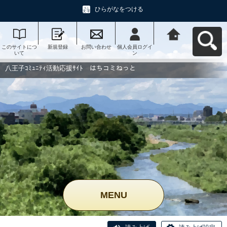
ひらがなをつける
このサイトにつ
新規登録
お問い合わせ
個人会員ログイ
八王子ｺﾐｭﾆﾃｨ活
いて
ン
動応援ｻｲﾄ はち
コミねっとへ戻
る
八王子ｺﾐｭﾆﾃｨ活動応援ｻｲﾄ はちコミねっと
MENU