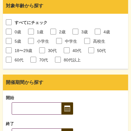
対象年齢から探す
すべてにチェック
0歳
1歳
2歳
3歳
4歳
5歳
小学生
中学生
高校生
18〜29歳
30代
40代
50代
60代
70代
80代以上
開催期間から探す
開始
終了