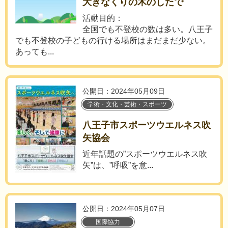
大きなくりの木のしたで
活動目的：
全国でも不登校の数は多い。八王子
でも不登校の子どもの行ける場所はまだまだ少ない。
あっても...
公開日：2024年05月09日
学術・文化・芸術・スポーツ
八王子市スポーツウエルネス吹
矢協会
近年話題の”スポーツウエルネス吹
矢”は、”呼吸”を意...
公開日：2024年05月07日
国際協力