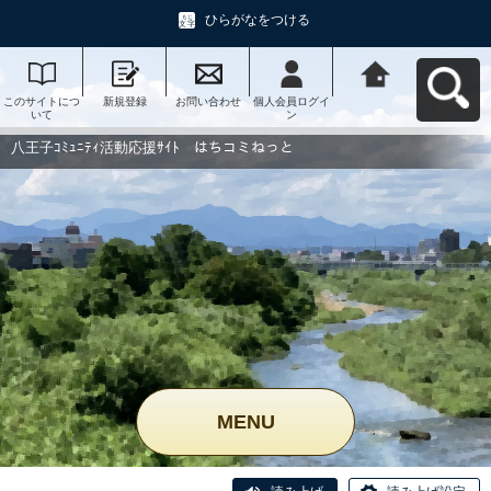
ひらがなをつける
このサイトにつ
新規登録
お問い合わせ
個人会員ログイ
八王子ｺﾐｭﾆﾃｨ活
いて
ン
動応援ｻｲﾄ はち
コミねっとへ戻
る
八王子ｺﾐｭﾆﾃｨ活動応援ｻｲﾄ はちコミねっと
MENU