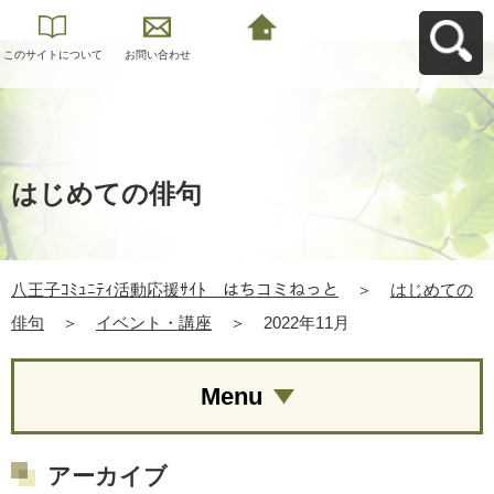
このサイトについて
お問い合わせ
八王子ｺﾐｭﾆﾃｨ活動応
援ｻｲﾄ はちコミねっ
とへ戻る
はじめての俳句
八王子ｺﾐｭﾆﾃｨ活動応援ｻｲﾄ はちコミねっと
＞
はじめての
俳句
＞
イベント・講座
＞
2022年11月
Menu
アーカイブ