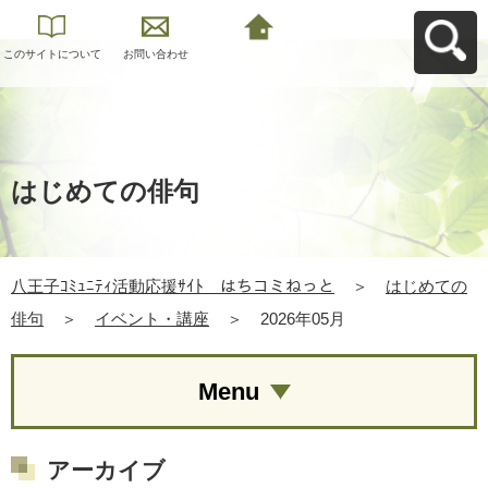
このサイトについて
お問い合わせ
八王子ｺﾐｭﾆﾃｨ活動応
援ｻｲﾄ はちコミねっ
とへ戻る
はじめての俳句
八王子ｺﾐｭﾆﾃｨ活動応援ｻｲﾄ はちコミねっと
＞
はじめての
俳句
＞
イベント・講座
＞
2026年05月
Menu
アーカイブ