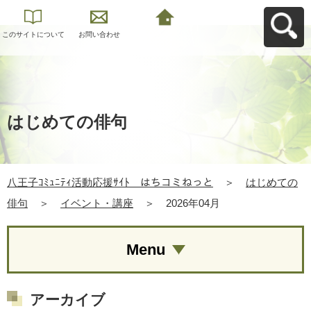
このサイトについて
お問い合わせ
八王子ｺﾐｭﾆﾃｨ活動応
援ｻｲﾄ はちコミねっ
とへ戻る
はじめての俳句
八王子ｺﾐｭﾆﾃｨ活動応援ｻｲﾄ はちコミねっと
＞
はじめての
俳句
＞
イベント・講座
＞
2026年04月
Menu
アーカイブ