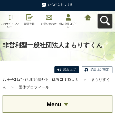
ひらがなをつける
このサイトにつ
新規登録
お問い合わせ
個人会員ログイ
八王子ｺﾐｭﾆﾃｨ活
いて
ン
動応援ｻｲﾄ はち
コミねっとへ戻
る
非営利型一般社団法人まもりすくん
読み上げ
読み上げ設定
八王子ｺﾐｭﾆﾃｨ活動応援ｻｲﾄ はちコミねっと
＞
まもりすく
ん
＞
団体プロフィール
Menu