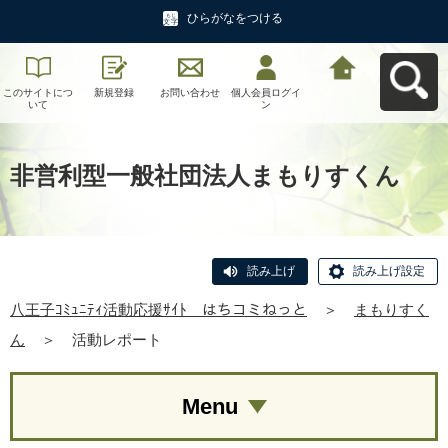
ひらがなをつける
このサイトにつ
新規登録
お問い合わせ
個人会員ログイ
八王子ｺﾐｭﾆﾃｨ活
いて
ン
動応援ｻｲﾄ はち
コミねっとへ戻
る
非営利型一般社団法人まもりすくん
読み上げ
読み上げ設定
八王子ｺﾐｭﾆﾃｨ活動応援ｻｲﾄ はちコミねっと
＞
まもりすく
ん
＞
活動レポート
Menu