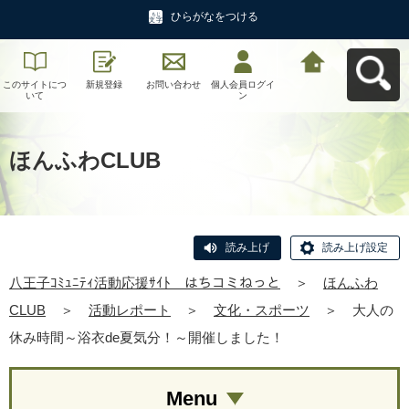
ひらがなをつける
このサイトにつ
新規登録
お問い合わせ
個人会員ログイ
八王子ｺﾐｭﾆﾃｨ活
いて
ン
動応援ｻｲﾄ はち
コミねっとへ戻
る
ほんふわCLUB
読み上げ
読み上げ設定
八王子ｺﾐｭﾆﾃｨ活動応援ｻｲﾄ はちコミねっと
＞
ほんふわ
CLUB
＞
活動レポート
＞
文化・スポーツ
＞
大人の
休み時間～浴衣de夏気分！～開催しました！
Menu