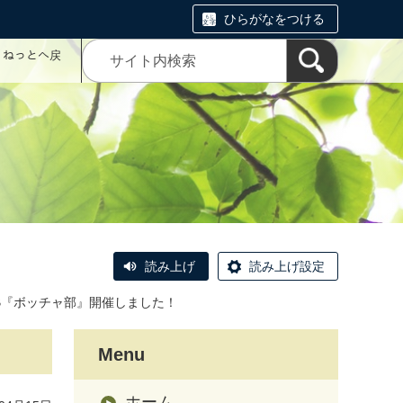
ひらがなをつける
コミねっとへ戻
読み上げ
読み上げ設定
B『ボッチャ部』開催しました！
Menu
ホーム