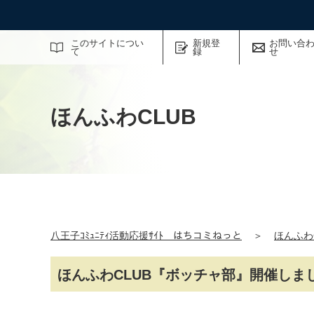
サイト内検索
このサイトについ
新規登
お問い合
て
録
せ
ほんふわCLUB
八王子ｺﾐｭﾆﾃｨ活動応援ｻｲﾄ はちコミねっと
＞
ほんふわ
ほんふわCLUB『ボッチャ部』開催しま