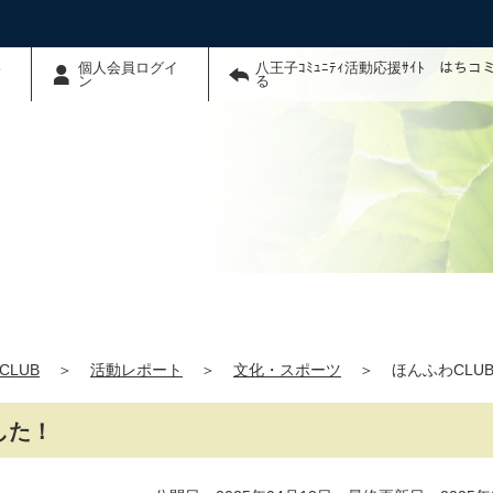
わ
個人会員ログイ
八王子ｺﾐｭﾆﾃｨ活動応援ｻｲﾄ はち
ン
る
CLUB
＞
活動レポート
＞
文化・スポーツ
＞
ほんふわCLU
した！