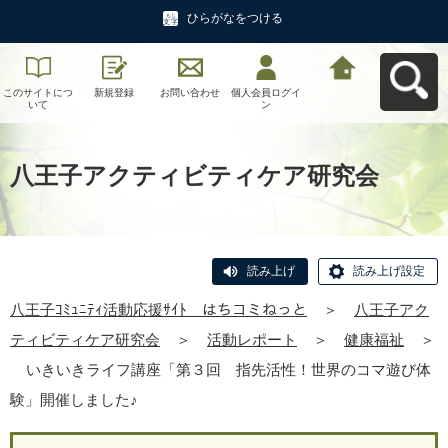
ひらがなをつける
このサイトにつ
新規登録
お問い合わせ
個人会員ログイ
八王子ｺﾐｭﾆﾃｨ活
いて
ン
動応援ｻｲﾄ はち
コミねっとへ戻
る
八王子アクティビティケア研究会
読み上げ
読み上げ設定
八王子ｺﾐｭﾆﾃｨ活動応援ｻｲﾄ はちコミねっと
＞
八王子アク
ティビティケア研究会
＞
活動レポート
＞
健康福祉
＞
いきいきライフ講座「第３回 指先活性！世界のコマ遊び体
験」開催しました♪