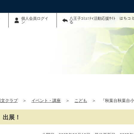
わ
個人会員ログイ
八王子ｺﾐｭﾆﾃｨ活動応援ｻｲﾄ はち
ン
る
縄文クラブ
＞
イベント・講座
＞
こども
＞
『秋葉台秋葉台小
』出展！