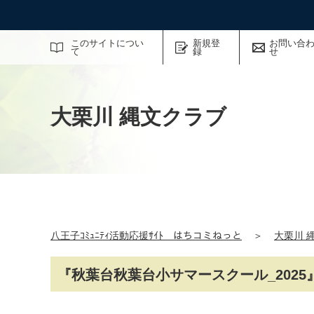
サイト内検索
このサイトについ
新規登
お問い合
て
録
せ
大栗川 縄文クラブ
八王子ｺﾐｭﾆﾃｨ活動応援ｻｲﾄ はちコミねっと
＞
大栗川 
『秋葉台秋葉台小サマースクール_2025