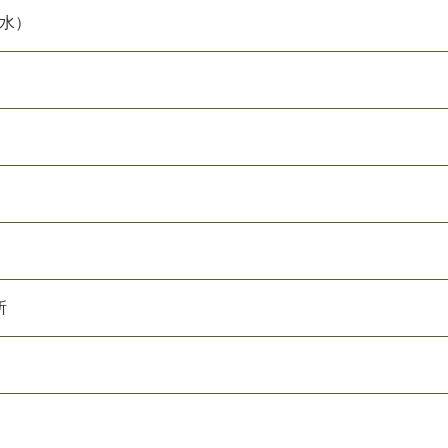
（水）
所