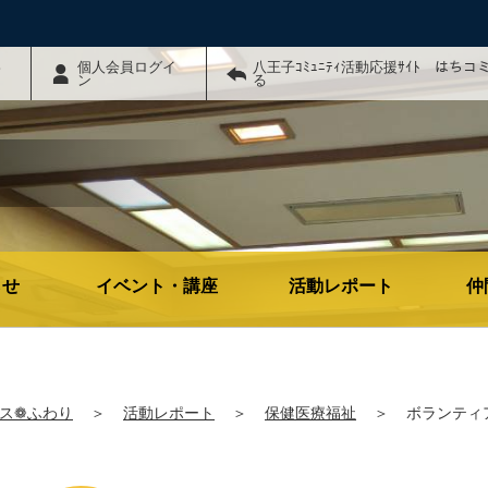
わ
個人会員ログイ
八王子ｺﾐｭﾆﾃｨ活動応援ｻｲﾄ はち
ン
る
らせ
イベント・講座
活動レポート
仲
ス❁ふわり
＞
活動レポート
＞
保健医療福祉
＞
ボランティ