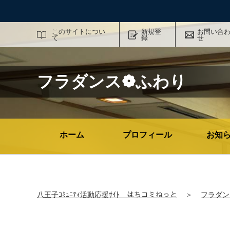
サイト内検索
このサイトについ
新規登
お問い合
て
録
せ
フラダンス❁ふわり
ホーム
プロフィール
お知
八王子ｺﾐｭﾆﾃｨ活動応援ｻｲﾄ はちコミねっと
＞
フラダン