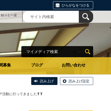
ひらがなをつける
コミねっとへ戻
マイメディア検索
間募集
ブログ
お問い合わせ
読み上げ
読み上げ設定
ア活動に行ってきました❣❣