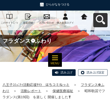
ひらがなをつける
このサイトにつ
新規登録
お問い合わせ
個人会員ログイ
八王子ｺﾐｭﾆﾃｨ活
いて
ン
動応援ｻｲﾄ はち
コミねっとへ戻
る
フラダンス❁ふわり
MENU
読み上げ
読み上げ設定
八王子ｺﾐｭﾆﾃｨ活動応援ｻｲﾄ はちコミねっと
＞
フラダンス❁ふ
わり
＞
活動レポート
＞
保健医療福祉
＞
昭和歌謡でフ
ラダンス(第19回) を楽しく 開催しました❣