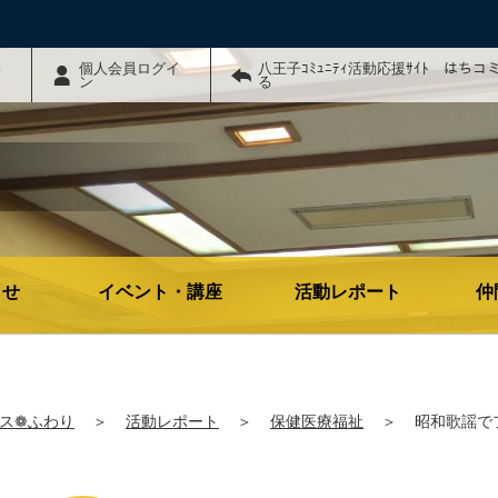
わ
個人会員ログイ
八王子ｺﾐｭﾆﾃｨ活動応援ｻｲﾄ はち
ン
る
らせ
イベント・講座
活動レポート
仲
ス❁ふわり
＞
活動レポート
＞
保健医療福祉
＞
昭和歌謡でフ