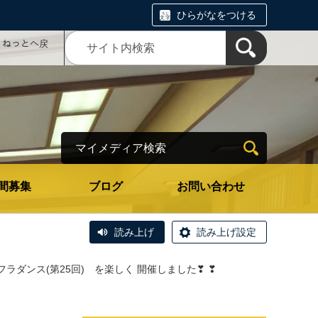
ひらがなをつける
コミねっとへ戻
マイメディア検索
間募集
ブログ
お問い合わせ
読み上げ
読み上げ設定
ラダンス(第25回) を楽しく 開催しました❣ ❣