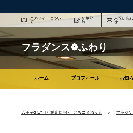
サイト内検索
このサイトについ
新規登
お問い合
て
録
せ
フラダンス❁ふわり
ホーム
プロフィール
お知
八王子ｺﾐｭﾆﾃｨ活動応援ｻｲﾄ はちコミねっと
＞
フラダン