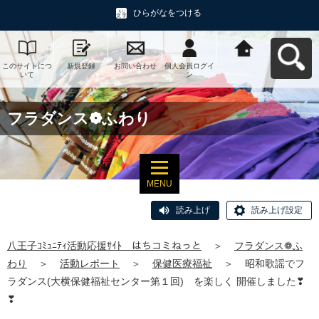
ひらがなをつける
このサイトにつ
新規登録
お問い合わせ
個人会員ログイ
八王子ｺﾐｭﾆﾃｨ活
いて
ン
動応援ｻｲﾄ はち
コミねっとへ戻
る
フラダンス❁ふわり
MENU
読み上げ
読み上げ設定
八王子ｺﾐｭﾆﾃｨ活動応援ｻｲﾄ はちコミねっと
＞
フラダンス❁ふ
わり
＞
活動レポート
＞
保健医療福祉
＞
昭和歌謡でフ
ラダンス(大横保健福祉センター第１回) を楽しく 開催しました❣
❣