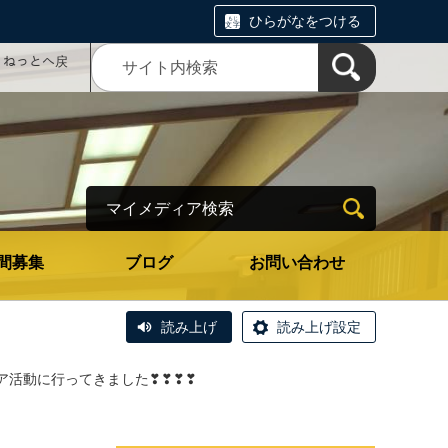
ひらがなをつける
コミねっとへ戻
マイメディア検索
間募集
ブログ
お問い合わせ
読み上げ
読み上げ設定
ア活動に行ってきました❣❣❣❣