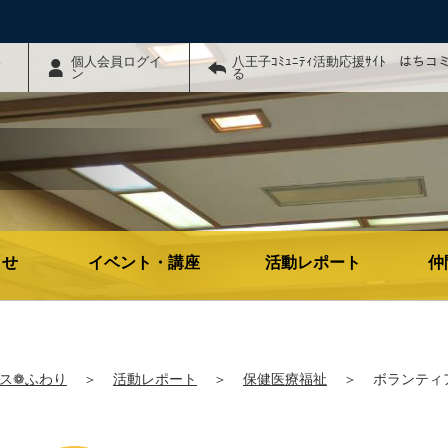
わ
個人会員ログイ
八王子ｺﾐｭﾆﾃｨ活動応援ｻｲﾄ はち
ン
る
らせ
イベント・講座
活動レポート
仲
ス❁ふわり
＞
活動レポート
＞
保健医療福祉
＞
ボランティ