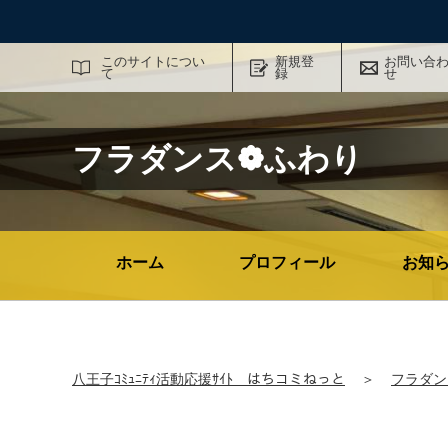
サイト内検索
このサイトについ
新規登
お問い合
て
録
せ
フラダンス❁ふわり
ホーム
プロフィール
お知
八王子ｺﾐｭﾆﾃｨ活動応援ｻｲﾄ はちコミねっと
＞
フラダン