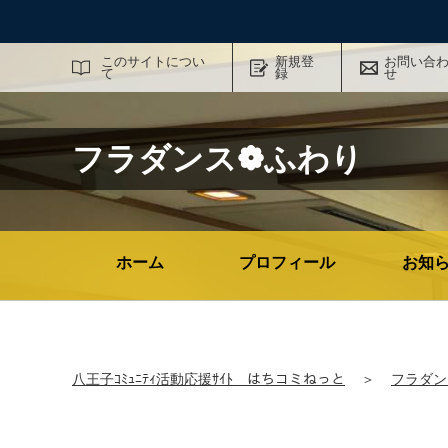
サイト内検索
このサイトについ
新規登
お問い合
て
録
せ
フラダンス❁ふわり
ホーム
プロフィール
お知
八王子ｺﾐｭﾆﾃｨ活動応援ｻｲﾄ はちコミねっと
＞
フラダン