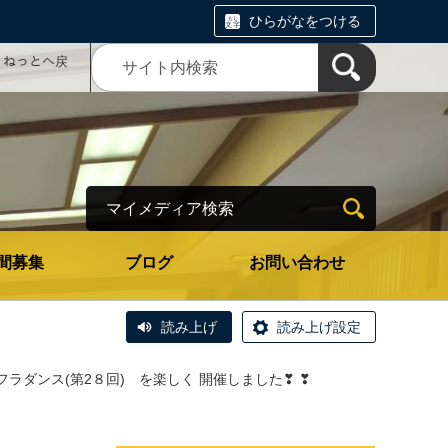
ひらがなをつける
コミねっとへ戻
マイメディア検索
間募集
ブログ
お問い合わせ
読み上げ
読み上げ設定
ラダンス(第2８回) を楽しく 開催しました❣ ❣