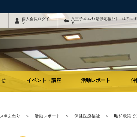
わ
個人会員ログイ
八王子ｺﾐｭﾆﾃｨ活動応援ｻｲﾄ はち
ン
る
らせ
イベント・講座
活動レポート
仲
ス❁ふわり
＞
活動レポート
＞
保健医療福祉
＞
昭和歌謡でフ