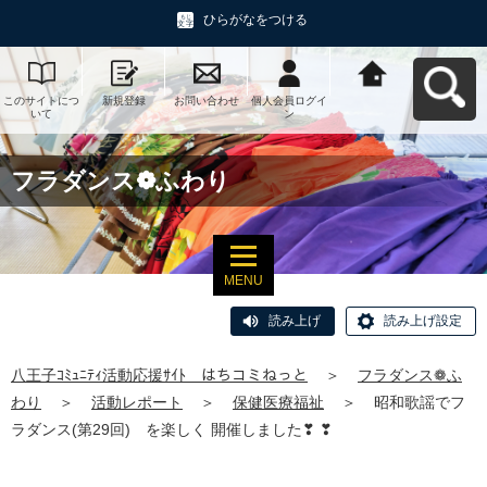
ひらがなをつける
このサイトにつ
新規登録
お問い合わせ
個人会員ログイ
八王子ｺﾐｭﾆﾃｨ活
いて
ン
動応援ｻｲﾄ はち
コミねっとへ戻
る
フラダンス❁ふわり
MENU
読み上げ
読み上げ設定
八王子ｺﾐｭﾆﾃｨ活動応援ｻｲﾄ はちコミねっと
＞
フラダンス❁ふ
わり
＞
活動レポート
＞
保健医療福祉
＞
昭和歌謡でフ
ラダンス(第29回) を楽しく 開催しました❣ ❣