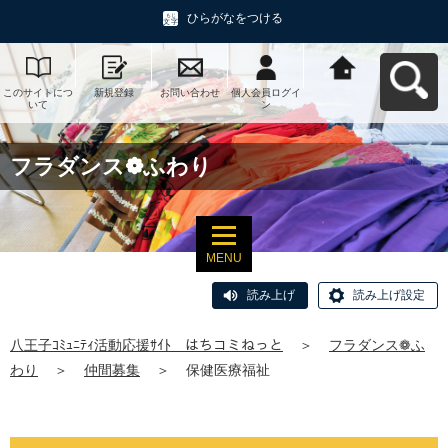
ひらがなをつける
このサイトにつ
新規登録
お問い合わせ
個人会員ログイ
八王子ｺﾐｭﾆﾃｨ活
いて
ン
動応援ｻｲﾄ はち
コミねっとへ戻
る
フラダンス❁ふわり
MENU
読み上げ
読み上げ設定
八王子ｺﾐｭﾆﾃｨ活動応援ｻｲﾄ はちコミねっと
＞
フラダンス❁ふ
わり
＞
仲間募集
＞
保健医療福祉