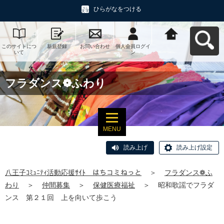
ひらがなをつける
このサイトにつ
新規登録
お問い合わせ
個人会員ログイ
八王子ｺﾐｭﾆﾃｨ活
いて
ン
動応援ｻｲﾄ はち
コミねっとへ戻
る
フラダンス❁ふわり
MENU
読み上げ
読み上げ設定
八王子ｺﾐｭﾆﾃｨ活動応援ｻｲﾄ はちコミねっと
＞
フラダンス❁ふ
わり
＞
仲間募集
＞
保健医療福祉
＞
昭和歌謡でフラダ
ンス 第２１回 上を向いて歩こう