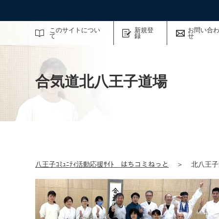
サイト内検索
このサイトについ
新規登
お問い合
て
録
せ
合気道北八王子道場
八王子ｺﾐｭﾆﾃｨ活動応援ｻｲﾄ はちコミねっと
＞
北八王子