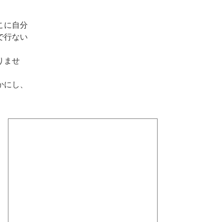
こに自分
で行ない
りませ
かにし、