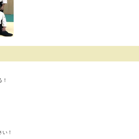
る！
さい！