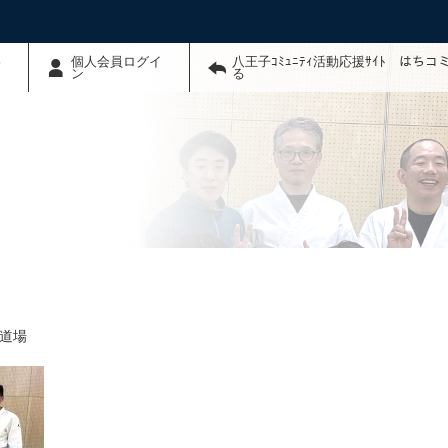
わ
個人会員ログイ
八王子ｺﾐｭﾆﾃｨ活動応援ｻｲﾄ はち
ン
る
道場