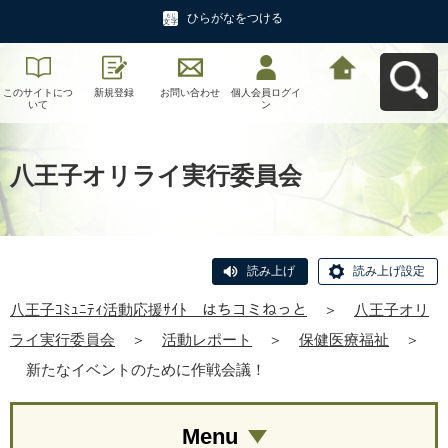
ひらがなをつける
このサイトにつ
新規登録
お問い合わせ
個人会員ログイ
八王子ｺﾐｭﾆﾃｨ活
いて
ン
動応援ｻｲﾄ はち
コミねっとへ戻
る
八王子オリライ実行委員会
読み上げ
読み上げ設定
八王子ｺﾐｭﾆﾃｨ活動応援ｻｲﾄ はちコミねっと
＞
八王子オリ
ライ実行委員会
＞
活動レポート
＞
保健医療福祉
＞
新たなイベントのために作戦会議！
Menu