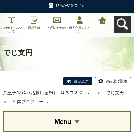
ひらがなをつける
このサイトにつ
新規登録
お問い合わせ
個人会員ログイ
八王子ｺﾐｭﾆﾃｨ活
いて
ン
動応援ｻｲﾄ はち
コミねっとへ戻
る
でじ支円
読み上げ
読み上げ設定
八王子ｺﾐｭﾆﾃｨ活動応援ｻｲﾄ はちコミねっと
＞
でじ支円
＞
団体プロフィール
Menu