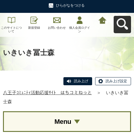
ひらがなをつける
このサイトにつ
新規登録
お問い合わせ
個人会員ログイ
八王子ｺﾐｭﾆﾃｨ活
いて
ン
動応援ｻｲﾄ はち
コミねっとへ戻
る
いきいき冨士森
読み上げ
読み上げ設定
八王子ｺﾐｭﾆﾃｨ活動応援ｻｲﾄ はちコミねっと
＞
いきいき冨
士森
Menu