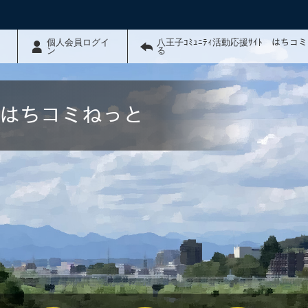
個人会員ログイ
八王子ｺﾐｭﾆﾃｨ活動応援ｻｲﾄ はちコ
ン
る
ﾄ はちコミねっと