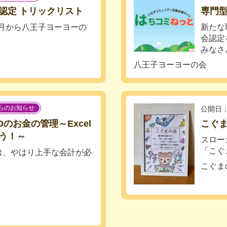
認定 トリックリスト
専門
2月から八王子ヨーヨーの
新たな
会認定
みなさ
八王子ヨーヨーの会
らのお知らせ
公開日：
のお金の管理～Excel
こぐ
う！～
スロー
「こぐ
は、やはり上手な会計が必
こぐま