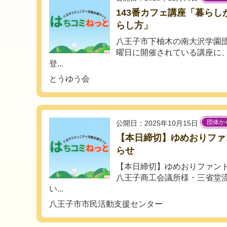
143番カフェ講座「暮らし
らし方」
八王子市下柚木の南大沢学園
曜日に開催されている講座に
登...
とうゆう会
団体か
公開日：2025年10月15日
【本日締切】ゆめおりファ
らせ
【本日締切】ゆめおりファン
八王子商工会議所様・三省堂
い...
八王子市市民活動支援センター