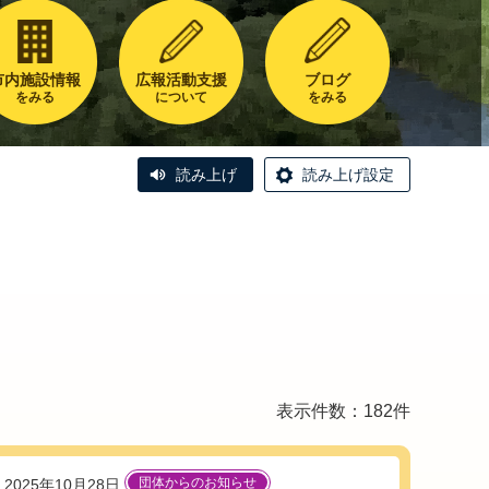
市内施設情報
広報活動支援
ブログ
をみる
について
をみる
読み上げ
読み上げ設定
表示件数：182件
団体からのお知らせ
2025年10月28日