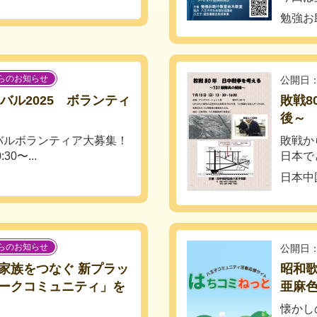
勉強お
らのお知らせ
公開日：
バル2025 ボランティ
敗戦8
後～
バルボランティア⼤募集！
敗戦か
30〜...
日本で
日本中
らのお知らせ
公開日：
家族をつなぐ 新プラッ
昭和歌
ークコミュニティ」を
亜麻
懐かし