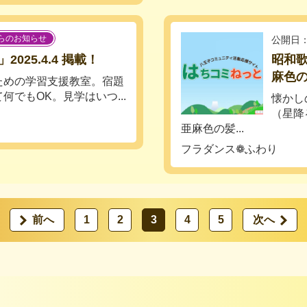
らのお知らせ
公開日：
25.4.4 掲載！
昭和
麻色
ための学習支援教室。宿題
でもOK。見学はいつ...
懐かし
（星降
亜麻色の髪...
フラダンス❁ふわり
前へ
1
2
3
4
5
次へ