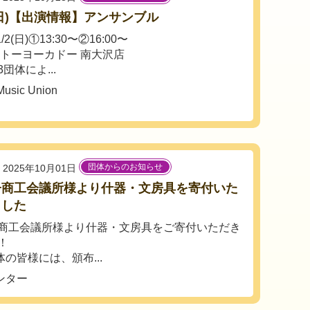
2(日)【出演情報】アンサンブル
/2(日)①13:30〜②16:00〜
イトーヨーカドー 南大沢店
団体によ...
Music Union
団体からのお知らせ
2025年10月01日
子商工会議所様より什器・文房具を寄付いた
ました
商工会議所様より什器・文房具をご寄付いただき
！
の皆様には、頒布...
ンター