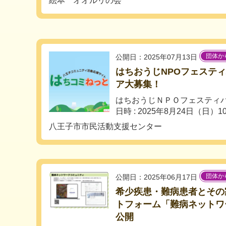
絵本 オオルリの会
団体か
公開日：2025年07月13日
はちおうじNPOフェスティ
ア大募集！
はちおうじＮＰＯフェスティ
⽇時 : 2025年8⽉24⽇（⽇）10:
八王子市市民活動支援センター
団体か
公開日：2025年06月17日
希少疾患・難病患者とその
トフォーム「難病ネットワ
公開