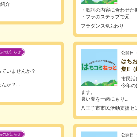
＆紹介
・歌詞の内容に合わせた
・フラのステップで元...
フラダンス❁ふわり
らのお知らせ
公開日：
はちお
集‼（
っていませんか？
市民活
か？...
今年の
ます。
暑い夏を一緒にもり...
八王子市市民活動支援セ
らのお知らせ
公開日：