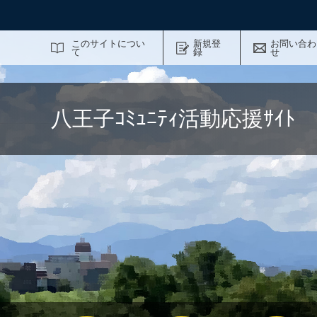
サイト内検索
このサイトについ
新規登
お問い合わ
て
録
せ
八王子ｺﾐｭﾆﾃｨ活動応援ｻｲ