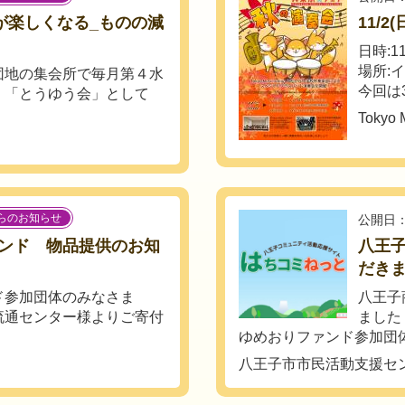
が楽しくなる_ものの減
11/
日時:11
場所:
団地の集会所で毎月第４水
今回は3
、「とうゆう会」として
Tokyo 
らのお知らせ
公開日：
ンド 物品提供のお知
八王
だき
ド参加団体のみなさま
八王子
流通センター様よりご寄付
ました
ゆめおりファンド参加団体
八王子市市民活動支援セ