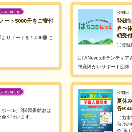
らのお知らせ
公開日：
ート5000冊をご寄付
登録
界〜
頼受
りノートを 5,000冊 ご
①登録
◻︎FANeyesボランテ
視覚障がいサポート団体 F
らのお知らせ
公開日：
夏休み
各9:
トホール）2階図書館おは
せ会を行います。
（由木
向けの
今回は夏