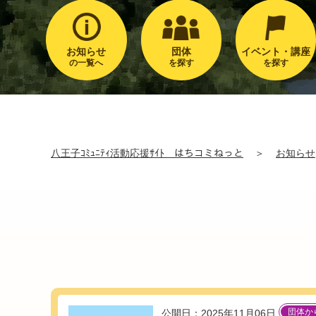
お知らせ
団体
イベント・講座
の一覧へ
を探す
を探す
八王子ｺﾐｭﾆﾃｨ活動応援ｻｲﾄ はちコミねっと
＞
お知らせ
団体か
公開日：2025年11月06日