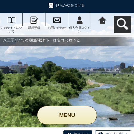
ひらがなをつける
このサイトにつ
新規登録
お問い合わせ
個人会員ログイ
八王子ｺﾐｭﾆﾃｨ活
いて
ン
動応援ｻｲﾄ はち
コミねっとへ戻
る
八王子ｺﾐｭﾆﾃｨ活動応援ｻｲﾄ はちコミねっと
MENU