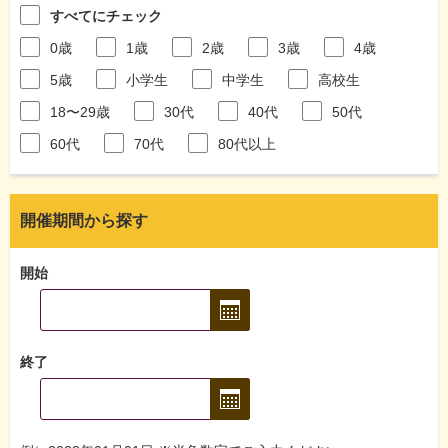
すべてにチェック
0歳
1歳
2歳
3歳
4歳
5歳
小学生
中学生
高校生
18〜29歳
30代
40代
50代
60代
70代
80代以上
開催期間から探す
開始
終了