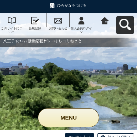
ひらがなをつける
このサイトにつ
新規登録
お問い合わせ
個人会員ログイ
八王子ｺﾐｭﾆﾃｨ活
いて
ン
動応援ｻｲﾄ はち
コミねっとへ戻
る
八王子ｺﾐｭﾆﾃｨ活動応援ｻｲﾄ はちコミねっと
MENU