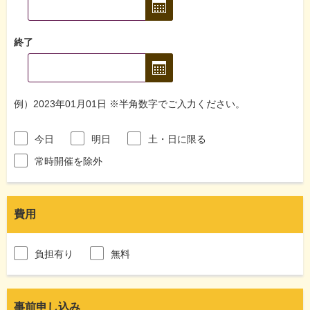
終了
例）2023年01月01日 ※半角数字でご入力ください。
今日
明日
土・日に限る
常時開催を除外
費用
負担有り
無料
事前申し込み