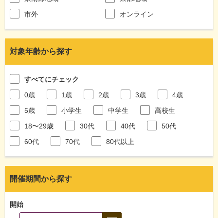
市外
オンライン
対象年齢から探す
すべてにチェック
0歳
1歳
2歳
3歳
4歳
5歳
小学生
中学生
高校生
18〜29歳
30代
40代
50代
60代
70代
80代以上
開催期間から探す
開始