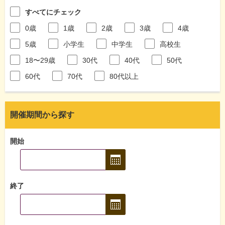
すべてにチェック
0歳
1歳
2歳
3歳
4歳
5歳
小学生
中学生
高校生
18〜29歳
30代
40代
50代
60代
70代
80代以上
開催期間から探す
開始
終了