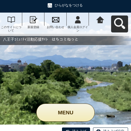
ひらがなをつける
このサイトにつ
新規登録
お問い合わせ
個人会員ログイ
八王子ｺﾐｭﾆﾃｨ活
いて
ン
動応援ｻｲﾄ はち
コミねっとへ戻
る
八王子ｺﾐｭﾆﾃｨ活動応援ｻｲﾄ はちコミねっと
MENU