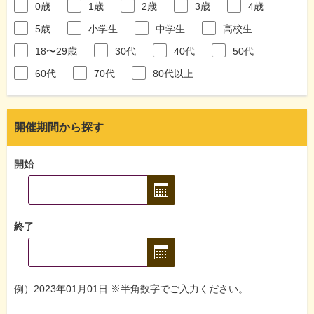
0歳
1歳
2歳
3歳
4歳
5歳
小学生
中学生
高校生
18〜29歳
30代
40代
50代
60代
70代
80代以上
開催期間から探す
開始
終了
例）2023年01月01日 ※半角数字でご入力ください。