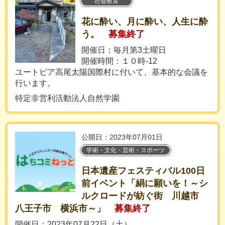
社会教育
花に酔い、月に酔い、人生に酔
う。
募集終了
開催日：毎月第3土曜日
開催時間：１０時-12
ユートピア高尾太陽国際村に付いて、基本的な会議を
行います。
特定非営利活動法人自然学園
公開日：2023年07月01日
学術・文化・芸術・スポーツ
日本遺産フェスティバル100日
前イベント「絹に願いを！～シ
ルクロードが紡ぐ街 川越市
八王子市 横浜市～」
募集終了
開催日：2023年07月22日（土）