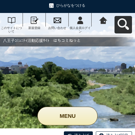
ひらがなをつける
このサイトにつ
新規登録
お問い合わせ
個人会員ログイ
八王子ｺﾐｭﾆﾃｨ活
いて
ン
動応援ｻｲﾄ はち
コミねっとへ戻
る
八王子ｺﾐｭﾆﾃｨ活動応援ｻｲﾄ はちコミねっと
MENU