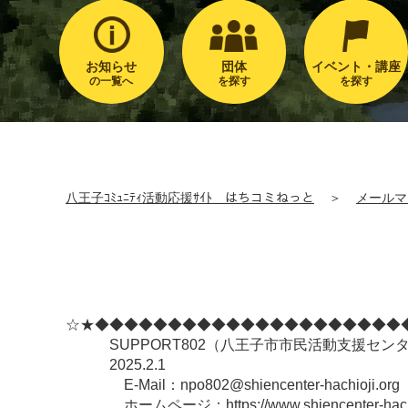
お知らせ
団体
イベント・講座
の一覧へ
を探す
を探す
八王子ｺﾐｭﾆﾃｨ活動応援ｻｲﾄ はちコミねっと
＞
メールマ
☆★◆◆◆◆◆◆◆◆◆◆◆◆◆◆◆◆◆◆◆◆◆
SUPPORT802（八王子市市民活動支援セン
2025.2.1
E-Mail：npo802@shiencenter-hachioji.org
ホームページ：https://www.shiencenter-hachio