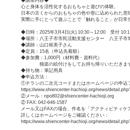
◆講座内容◆
心と身体を活性化するおもちゃと遊びの体験。
日本の古くからのおもちゃの色や形に込められた意
実際に手にとって遊ぶことで「触れること」が日常
◆日時：2025年3月4日(火) 10:30～12:00 受付 10:
◆場所：八王子市市民活動支援センター 八王子市旭
◆講師：山口裕美子さん
◆定員：15名（申込先着順）
◆参加費：1,000円（材料費・資料代）
独楽の絵付けをしてお持ち帰りいただきま
◆持ち物：筆記用具
◆申込方法：
①チラシの二次元コードまたはホームページの申込
https://www.shiencenter-hachioji.org/news/detail.
②メール：npo802@shiencenter-hachioji.org
② FAX: 042-646-1587
メール又はFAXの場合、件名を「アクティビティ
詳しくはホームページをご確認ください：
https://www.shiencenter-hachioji.org/news/detail.