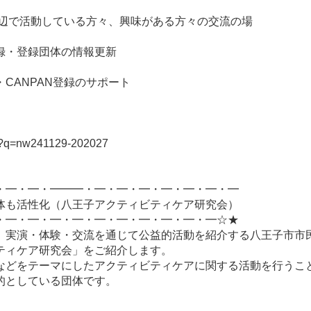
周辺で活動している方々、興味がある方々の交流の場
録・登録団体の情報更新
CANPAN登録のサポート
php?q=nw241129-202027
・━・━・━━━・━・━・━・━・━・━・━
体も活性化（八王子アクティビティケア研究会）
・━・━・━・━・━・━・━・━・━・━☆★
、実演・体験・交流を通じて公益的活動を紹介する八王子市市
ティケア研究会」をご紹介します。
などをテーマにしたアクティビティケアに関する活動を行うこ
的としている団体です。