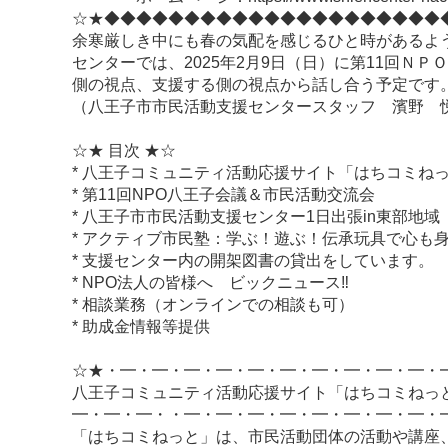
☆★◆◆◆◆◆◆◆◆◆◆◆◆◆◆◆◆◆◆◆◆◆
余寒厳しき中にも春の気配を感じるひと時があるよ
センターでは、2025年2月9日（日）に第11回
側の視点、支援する側の視点から話し合う予定で
（八王子市市民活動支援センタースタッフ 濱野 
☆★ 目次 ★☆
* 八王子コミュニティ活動応援サイト「はちコミね
* 第11回NPO八王子会議＆市民活動交流会
* 八王子市市民活動支援センター1日出張in東部地域
* アクティブ市民塾：学ぶ！遊ぶ！伝承玩具で心も
* 支援センター内の開架図書の貸出をしています。
* NPO法人の皆様へ ビックニュース‼
* 相談業務（オンラインでの相談も可）
* 助成金情報等提供
☆★・━・━・━・━・━・━・━・━・━・━・
八王子コミュニティ活動応援サイト「はちコミねっ
━・━・━・・━・━・━・━・━・━・━・━・
「はちコミねっと」は、市民活動団体の活動や講座