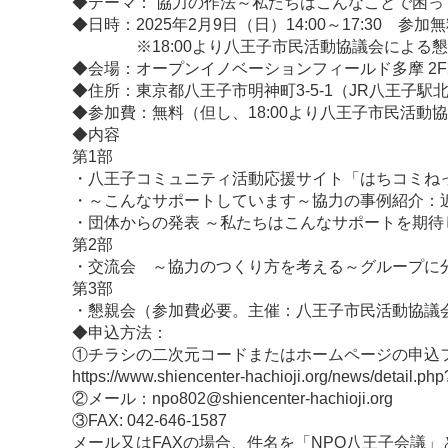
◆テーマ： 協力の作法～私たちはこんなことで困っ
◆日時：2025年2月9日（日）14:00～17:30 参加
※18:00より八王子市民活動協議会による懇
◆会場：オープンイノベーションフィールド多摩 2
◆住所：東京都八王子市明神町3-5-1（JR八王子駅
◆参加費：無料（但し、18:00より八王子市民活
◆内容
第1部
・八王子コミュニティ活動応援サイト「はちコミね
・～こんなサポートしています～協力の事例紹介：
・団体からの発表 ～私たちはこんなサポートを期待
第2部
・交流会 ～協力のつくり方を考える～グループに
第3部
・懇親会（参加費必要。主催：八王子市民活動協議
◆申込方法：
①チラシの二次元コードまたはホームページの申込
https://www.shiencenter-hachioji.org/news/detail.
②メール：npo802@shiencenter-hachioji.org
③FAX: 042-646-1587
メール又はFAXの場合、件名を「NPO八王子会議