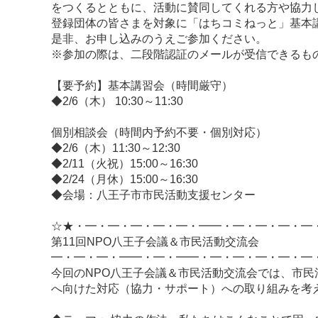
をつくるとともに、活動に賛同してくれる方や協力
登録団体の皆さまを対象に「はちコミねっと」基本
是非、お申し込みのうえご参加ください。
※参加の際は、二段階認証のメールが受信できるも
【要予約】基本講習会（時間厳守）
◆2/6（木） 10:30～11:30
個別相談会（時間内予約不要・個別対応）
◆2/6（木）11:30～12:30
◆2/11（火祝）15:00～16:30
◆2/24（月休）15:00～16:30
◆会場：八王子市市民活動支援センター
☆★・━・━・━・━・━・━━・━・━・━・━
第11回NPO八王子会議＆市民活動交流会
━・━・━・━━・━・━━・━・━・━・━・━
今回のNPO八王子会議＆市民活動交流会では、市
へ向けた対応（協力・サポート）への取り組みを考