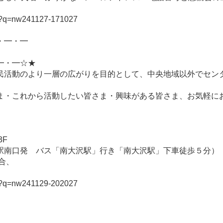
php?q=nw241127-171027
・━・━
━・━☆★
民活動のより一層の広がりを目的として、中央地域以外でセンタ
ま・これから活動したい皆さま・興味がある皆さま、お気軽に
3F
駅南口発 バス「南大沢駅」行き「南大沢駅」下車徒歩５分）
合、
php?q=nw241129-202027