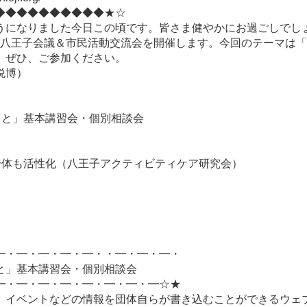
◆◆◆◆◆◆◆◆◆◆★☆
うになりました今日この頃です。皆さま健やかにお過ごしでし
ＮＰＯ八王子会議＆市民活動交流会を開催します。今回のテーマ
す。ぜひ、ご参加ください。
悦博）
っと」基本講習会・個別相談会
身体も活性化（八王子アクティビティケア研究会）
━・━・━・━・━・・━・━・━・
と」基本講習会・個別相談会
━・━・━・━・━・━・━・━☆★
、イベントなどの情報を団体自らが書き込むことができるウェ