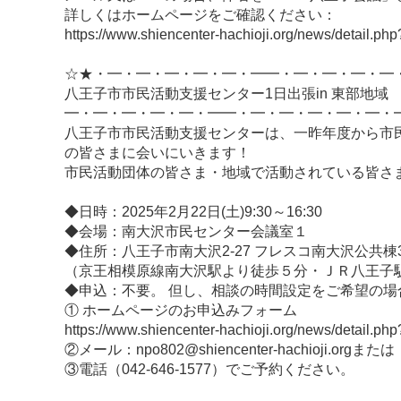
詳しくはホームページをご確認ください：
https://www.shiencenter-hachioji.org/news/detail.
☆★・━・━・━・━・━・━━・━・━・━・━
八王子市市民活動支援センター1日出張in 東部地域
━・━・━・━・━・━━・━・━・━・━・━・
八王子市市民活動支援センターは、一昨年度から市
の皆さまに会いにいきます！
市民活動団体の皆さま・地域で活動されている皆さ
◆日時：2025年2月22日(土)9:30～16:30
◆会場：南大沢市民センター会議室１
◆住所：八王子市南大沢2-27 フレスコ南大沢公共棟
（京王相模原線南大沢駅より徒歩５分・ＪＲ八王子
◆申込：不要。 但し、相談の時間設定をご希望の場
① ホームページのお申込みフォーム
https://www.shiencenter-hachioji.org/news/detail.
②メール：npo802@shiencenter-hachioji.orgまたは
③電話（042-646-1577）でご予約ください。