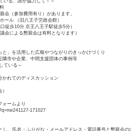
ている、誰か協力して！～
無料
親会（参加費用有り）があります。
Fホール （旧八王子労政会館）
北口徒歩10分 京王八王子駅徒歩5分）
動協議会による懇親会は有料となります）
っと」を活用した広報やつながりのきっかけづくり
近隣市や企業、中間支援団体の事例等
している～
分かれてのディスカッション
会）
フォームより
php?q=nw241127-171027
」とし、氏名・ふりがな・メールアドレス・電話番号と懇親会