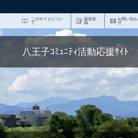
サイト内検索
このサイトについ
新規登
お問い合わ
て
録
せ
八王子ｺﾐｭﾆﾃｨ活動応援ｻｲ