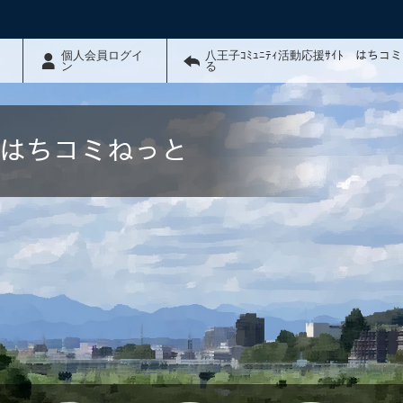
個人会員ログイ
八王子ｺﾐｭﾆﾃｨ活動応援ｻｲﾄ はちコ
ン
る
ﾄ はちコミねっと