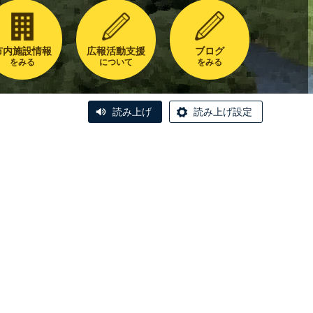
市内施設情報
広報活動支援
ブログ
をみる
について
をみる
読み上げ
読み上げ設定