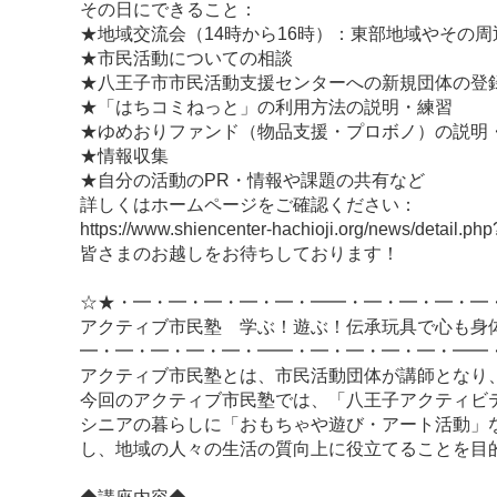
その日にできること：
★地域交流会（14時から16時）：東部地域やその
★市民活動についての相談
★八王子市市民活動支援センターへの新規団体の登
★「はちコミねっと」の利用方法の説明・練習
★ゆめおりファンド（物品支援・プロボノ）の説明・
★情報収集
★自分の活動のPR・情報や課題の共有など
詳しくはホームページをご確認ください：
https://www.shiencenter-hachioji.org/news/detail.
皆さまのお越しをお待ちしております！
☆★・━・━・━・━・━・━━・━・━・━・━
アクティブ市民塾 学ぶ！遊ぶ！伝承玩具で心も身
━・━・━・━・━・━━・━・━・━・━・━━
アクティブ市民塾とは、市民活動団体が講師となり
今回のアクティブ市民塾では、「八王子アクティビ
シニアの暮らしに「おもちゃや遊び・アート活動」
し、地域の人々の生活の質向上に役立てることを目