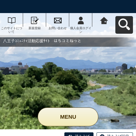
このサイトにつ
新規登録
お問い合わせ
個人会員ログイ
八王子ｺﾐｭﾆﾃｨ活
いて
ン
動応援ｻｲﾄ はち
コミねっとへ戻
る
八王子ｺﾐｭﾆﾃｨ活動応援ｻｲﾄ はちコミねっと
MENU