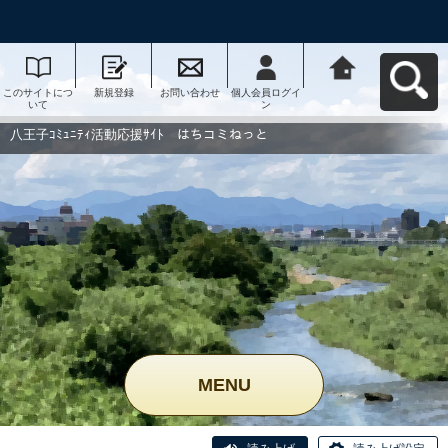
このサイトにつ
新規登録
お問い合わせ
個人会員ログイ
八王子ｺﾐｭﾆﾃｨ活
いて
ン
動応援ｻｲﾄ はち
コミねっとへ戻
る
八王子ｺﾐｭﾆﾃｨ活動応援ｻｲﾄ はちコミねっと
MENU