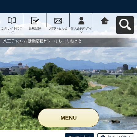
このサイトにつ
新規登録
お問い合わせ
個人会員ログイ
八王子ｺﾐｭﾆﾃｨ活
いて
ン
動応援ｻｲﾄ はち
コミねっとへ戻
る
八王子ｺﾐｭﾆﾃｨ活動応援ｻｲﾄ はちコミねっと
MENU