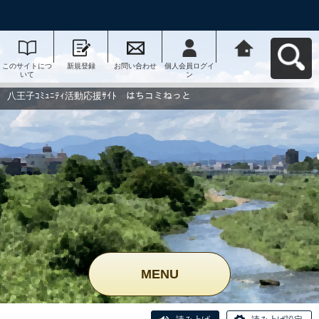
このサイトにつ
新規登録
お問い合わせ
個人会員ログイ
八王子ｺﾐｭﾆﾃｨ活
いて
ン
動応援ｻｲﾄ はち
コミねっとへ戻
る
八王子ｺﾐｭﾆﾃｨ活動応援ｻｲﾄ はちコミねっと
MENU