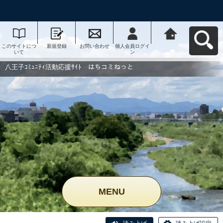
このサイトにつ
新規登録
お問い合わせ
個人会員ログイ
八王子ｺﾐｭﾆﾃｨ活
いて
ン
動応援ｻｲﾄ はち
コミねっとへ戻
る
八王子ｺﾐｭﾆﾃｨ活動応援ｻｲﾄ はちコミねっと
MENU