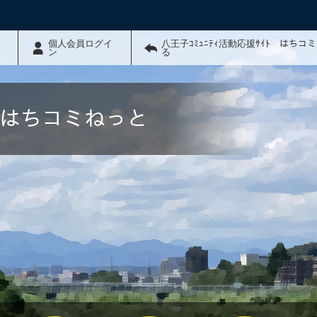
個人会員ログイ
八王子ｺﾐｭﾆﾃｨ活動応援ｻｲﾄ はちコ
ン
る
ﾄ はちコミねっと