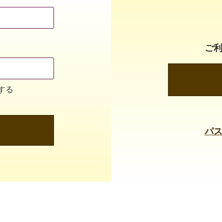
ご
する
パ