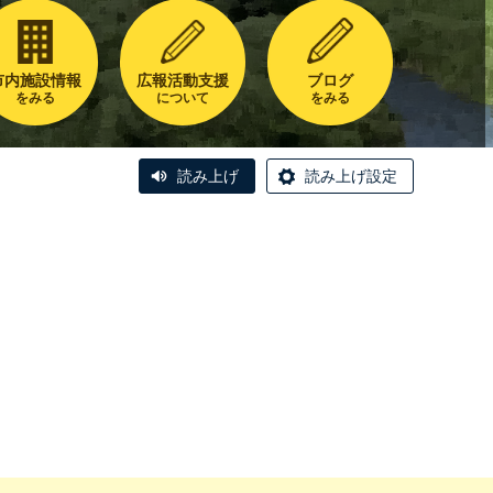
市内施設情報
広報活動支援
ブログ
をみる
について
をみる
読み上げ
読み上げ設定