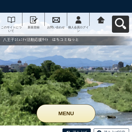
このサイトにつ
新規登録
お問い合わせ
個人会員ログイ
八王子ｺﾐｭﾆﾃｨ活
いて
ン
動応援ｻｲﾄ はち
コミねっとへ戻
る
八王子ｺﾐｭﾆﾃｨ活動応援ｻｲﾄ はちコミねっと
MENU